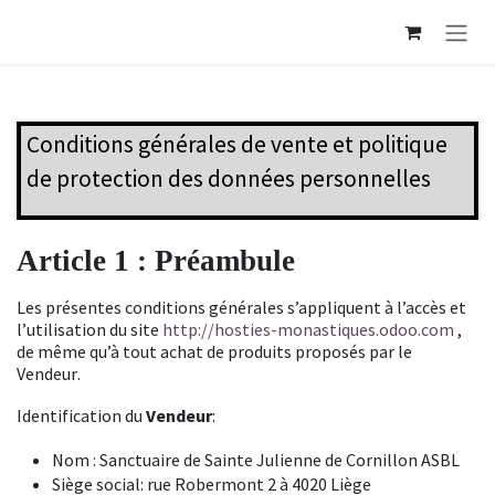
Se rendre au contenu
Conditions générales de vente et politique
de protection des données personnelles
Article 1 : Préambule
Les
présentes conditions générales
s’appliquent à l
’accès
et
l’utilisation d
u site
http://hosties-monastiques.odoo.com
,
de même qu’à tout achat de produits proposés par le
Vendeur
.
Identification du
Vendeur
:
Nom : Sanctuaire de Sainte Julienne de Cornillon
ASBL
S
iège social
:
rue
Robermont 2
à
4020 Liège