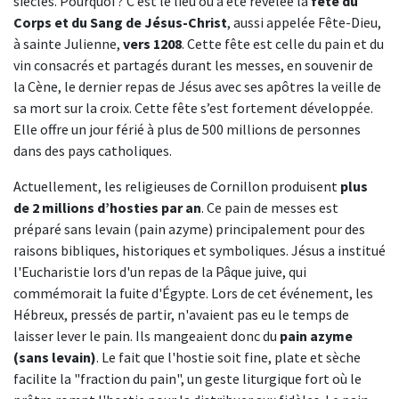
siècles. Pourquoi ? C’est le lieu où a été révélée la
fête du
Corps et du Sang de Jésus-Christ
, aussi appelée Fête-Dieu,
à sainte Julienne,
vers 1208
. Cette fête est celle du pain et du
vin consacrés et partagés durant les messes, en souvenir de
la Cène, le dernier repas de Jésus avec ses apôtres la veille de
sa mort sur la croix. Cette fête s’est fortement développée.
Elle offre un jour férié à plus de 500 millions de personnes
dans des pays catholiques.
Actuellement, les religieuses de Cornillon produisent
plus
de 2 millions d’hosties par an
. Ce pain de messes est
préparé sans levain (pain azyme) principalement pour des
raisons bibliques, historiques et symboliques. Jésus a institué
l'Eucharistie lors d'un repas de la Pâque juive, qui
commémorait la fuite d'Égypte. Lors de cet événement, les
Hébreux, pressés de partir, n'avaient pas eu le temps de
laisser lever le pain. Ils mangeaient donc du
pain azyme
(sans levain)
. Le fait que l'hostie soit fine, plate et sèche
facilite la "fraction du pain", un geste liturgique fort où le